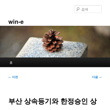
첫
번
검
째
색
컨
win-e
텐
츠
로
뛰
어
넘
기
메
홈
인
메
뉴
글
←
이전
다음
→
네
비
게
이
부산 상속등기와 한정승인 상
션