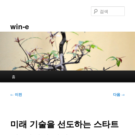
첫
번
검
째
색
컨
win-e
텐
츠
로
뛰
어
넘
기
메
홈
인
메
뉴
글
←
이전
다음
→
네
비
게
이
미래 기술을 선도하는 스타트
션