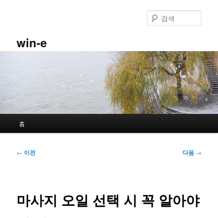
첫
번
검
째
색
컨
win-e
텐
츠
로
뛰
어
넘
기
메
홈
인
메
뉴
글
←
이전
다음
→
네
비
게
이
마사지 오일 선택 시 꼭 알아야
션