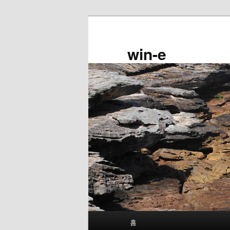
첫
두
번
번
째
째
win-e
컨
컨
텐
텐
츠
츠
로
로
뛰
뛰
어
어
넘
넘
기
기
메
홈
인